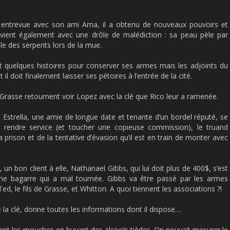
n entrevue avec son ami Ama, il a obtenu de nouveaux pouvoirs et
revient également avec une drôle de malédiction : sa peau pèle par
le des serpents lors de la mue.
fait quelques histoires pour conserver ses armes mais les adjoints du
 il doit finalement laisser ses pétoires à l’entrée de la cité.
Grasse retournent voir Lopez avec la clé que Rico leur a ramenée.
Estrella, une amie de longue date et tenante d’un bordel réputé, se
ui rendre service (et toucher une copieuse commission), le truand
la prison et de la tentative d’évasion qu’il est en train de monter avec
t, un bon client à elle, Nathanael Gibbs, qui lui doit plus de 400$, s’est
une bagarre qui a mal tournée. Gibbs va être passé par les armes
le fils de Grasse, et Whitton. A quoi tiennent les associations ?!
 la clé, donne toutes les informations dont il dispose…
ent les mouches en buvant des alcools tièdes. On pouvait mesurer le