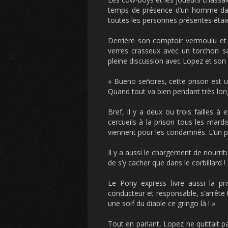
temps de présence d’un homme dans
toutes les personnes présentes étaie
Derrière son comptoir vermoulu et c
verres crasseux avec un torchon sal
pleine discussion avec Lopez et son
« Bueno señores, cette prison est un
Quand tout va bien pendant très long
Bref, il y a deux ou trois failles à
cercueils à la prison tous les mard
viennent pour les condamnés. L’un po
Il y a aussi le chargement de nourritu
de s’y cacher que dans le corbillard ! 
Le Pony express livre aussi la pr
conducteur et responsable, s’arrête 
une soif du diable ce gringo là ! »
Tout en parlant, Lopez ne quittait p