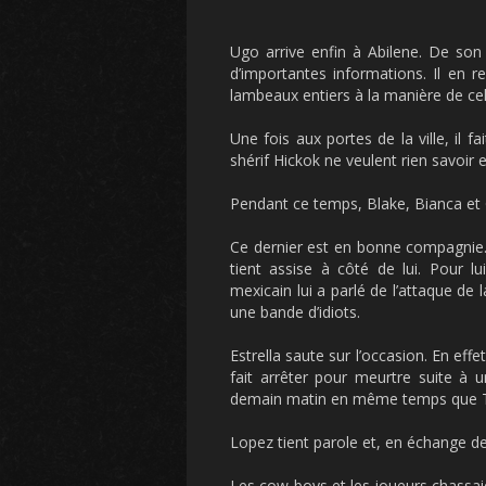
Ugo arrive enfin à Abilene. De so
d’importantes informations. Il en 
lambeaux entiers à la manière de cel
Une fois aux portes de la ville, il 
shérif Hickok ne veulent rien savoir et
Pendant ce temps, Blake, Bianca et 
Ce dernier est en bonne compagnie. 
tient assise à côté de lui. Pour l
mexicain lui a parlé de l’attaque de 
une bande d’idiots.
Estrella saute sur l’occasion. En effe
fait arrêter pour meurtre suite à 
demain matin en même temps que Ted, 
Lopez tient parole et, en échange de
Les cow-boys et les joueurs chassai