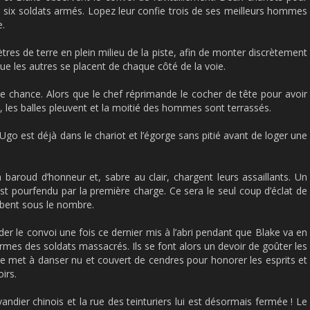
 six soldats armés. Lopez leur confie trois de ses meilleurs hommes
e.
res de terre en plein milieu de la piste, afin de monter discrètement
 que les autres se placent de chaque côté de la voie.
 chance. Alors que le chef réprimande le cocher de tête pour avoir
, les balles pleuvent et la moitié des hommes sont terrassés.
Ugo est déjà dans le chariot et l’égorge sans pitié avant de loger une
 baroud d’honneur et, sabre au clair, chargent leurs assaillants. Un
 pourfendu par la première charge. Ce sera le seul coup d’éclat de
mbent sous le nombre.
er le convoi une fois ce dernier mis à l’abri pendant que Blake va en
iformes des soldats massacrés. Ils se font alors un devoir de goûter les
se met à danser nu et couvert de cendres pour honorer les esprits et
irs.
dier chinois et la rue des teinturiers lui est désormais fermée ! Le