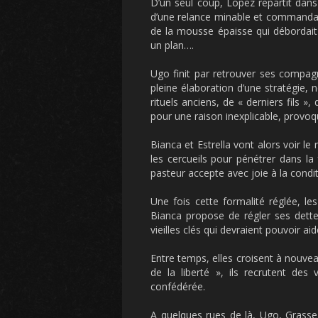
D’un seul coup, Lopez repartit dans 
d’une relance minable et commanda un
de la mousse épaisse qui débordai
un plan….
Ugo finit par retrouver ses compag
pleine élaboration d’une stratégie, 
rituels anciens, de « derniers fils
pour une raison inexplicable, prov
Bianca et Estrella vont alors voir le
les cercueils pour pénétrer dans la
pasteur accepte avec joie à la condit
Une fois cette formalité réglée, l
Bianca propose de régler ses dett
vieilles clés qui devraient pouvoir ai
Entre temps, elles croisent à nouvea
de la liberté », ils recrutent des
confédérée.
A quelques rues de là, Ugo, Grasse 