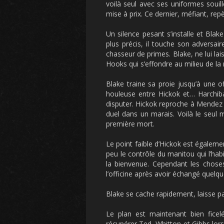
voilà seul avec ses uniformes souil
mise à prix. Ce dernier, méfiant, repè
Un silence pesant s’installe et Blak
plus précis, il touche son adversai
chasseur de primes. Blake, ne lui la
Hooks qui s’effondre au milieu de la
Blake traine sa proie jusqu’à une o
houleuse entre Hickok et… Harchib
disputer. Hickok reproche à Mendez
duel dans un marais. Voilà le seul m
première mort.
Le point faible d’Hickok est égaleme
peu le contrôle du manitou qui l’hab
la bienvenue. Cependant les chose
l’officine après avoir échangé quelq
Blake se cache rapidement, laisse pa
Le plan est maintenant bien ficelé
récupérer Ted, Whitton et Gibbs lor