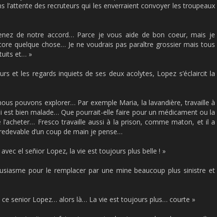
 l’attente des recruteurs qui les enverraient convoyer les troupeaux
nez de notre accord… Parce je vous aide de bon coeur, mais je
ore quelque chose… Je ne voudrais pas paraître grossier mais tous
uits et… »
urs et les regards inquiets de ses deux acolytes, Lopez s’éclaircit la
e nous pouvons explorer… Par exemple Maria, la lavandière, travaille à
s qui est bien malade… Que pourrait-elle faire pour un médicament ou la
 l’acheter… Fresco travaille aussi à la prison, comme maton, et il a
 redevable d’un coup de main je pense…
avec el señior Lopez, la vie est toujours plus belle ! »
usiasme pour le remplacer par une mine beaucoup plus sinistre et
à ce senior Lopez… alors là… La vie est toujours plus… courte »