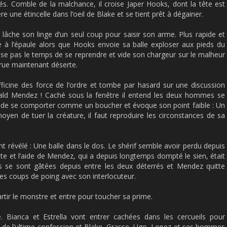
lés. Comble de la malchance, il croise Japer Hooks, dont la tête est
re une étincelle dans l’oeil de Blake et se tient prêt à dégainer.
e lâche son linge d’un seul coup pour saisir son arme. Plus rapide et
re à l’épaule alors que Hooks envoie sa balle exploser aux pieds du
isse pas le temps de se reprendre et vide son chargeur sur le malheur
 rue maintenant déserte.
fficine des force de l’ordre et tombe par hasard sur une discussion
ald Mendez ! Caché sous la fenêtre il entend les deux hommes se
 de se comporter comme un boucher et évoque son point faible : Un
oyen de tuer la créature, il faut reproduire les circonstances de sa
nt révélé : Une balle dans le dos. Le shérif semble avoir perdu depuis
ite et l’aide de Mendez, qui a depuis longtemps dompté le sien, était
s se sont gâtées depuis entre les deux déterrés et Mendez quitte
ues coups de poing avec son interlocuteur.
rtir le monstre et entre pour toucher sa prime.
. Bianca et Estrella vont entrer cachées dans les cercueils pour
s de l’ultime confession et Blake, Grasse, Ugo, Lopez et ses hommes