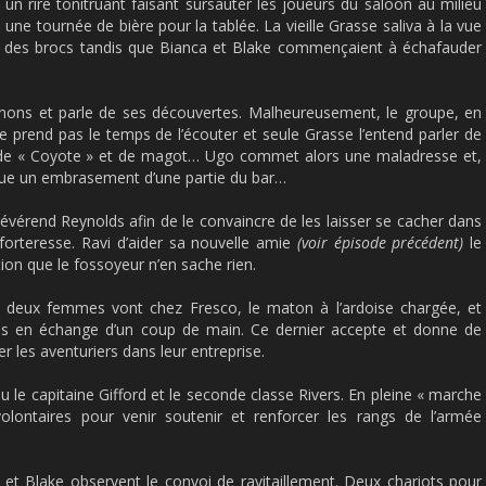
un rire tonitruant faisant sursauter les joueurs du saloon au milieu
e tournée de bière pour la tablée. La vieille Grasse saliva à la vue
t des brocs tandis que Bianca et Blake commençaient à échafauder
nons et parle de ses découvertes. Malheureusement, le groupe, en
ne prend pas le temps de l’écouter et seule Grasse l’entend parler de
 », de « Coyote » et de magot… Ugo commet alors une maladresse et,
oque un embrasement d’une partie du bar…
 révérend Reynolds afin de le convaincre de les laisser se cacher dans
 forteresse. Ravi d’aider sa nouvelle amie
(voir épisode précédent)
le
ion que le fossoyeur n’en sache rien.
es deux femmes vont chez Fresco, le maton à l’ardoise chargée, et
es en échange d’un coup de main. Ce dernier accepte et donne de
der les aventuriers dans leur entreprise.
u le capitaine Gifford et le seconde classe Rivers. En pleine « marche
 volontaires pour venir soutenir et renforcer les rangs de l’armée
et Blake observent le convoi de ravitaillement. Deux chariots pour