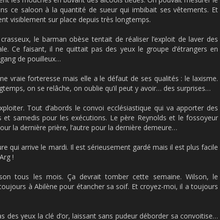
 ce saloon à la quantité de sueur qui imbibait ses vêtements. Et
nt visiblement sur place depuis très longtemps.
rasseux, le barman obèse tentait de réaliser l’exploit de laver des
e. Ce faisant, il ne quittait pas des yeux le groupe d’étrangers en
 gang de pouilleux…
e vraie forteresse mais elle a le défaut de ses qualités : le laxisme.
temps, on se relâche, on oublie qu’il peut y avoir… des surprises…
 exploiter. Tout d’abords le convoi ecclésiastique qui va apporter des
is et samedis pour les exécutions. Le père Reynolds et le fossoyeur
ur la dernière prière, l’autre pour la dernière demeure…
re qui arrive le mardi. Il est sérieusement gardé mais il est plus facile
Arg !
ison tous les mois. Ça devrait tomber cette semaine. Wilson, le
toujours à Abilène pour étancher sa soif. Et croyez-moi, il a toujours
as des yeux la clé d’or, laissant sans pudeur déborder sa convoitise…