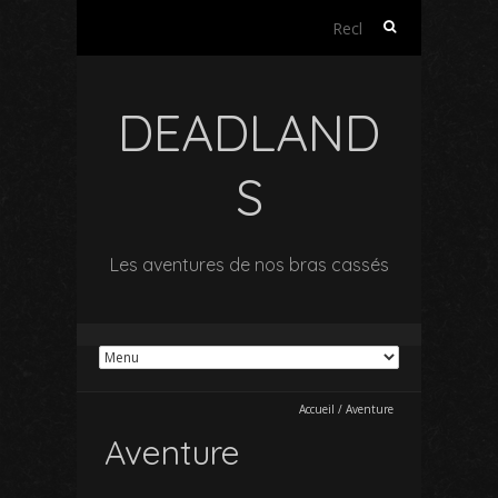
Rechercher :
DEADLAND
S
Les aventures de nos bras cassés
Accueil
/
Aventure
Aventure