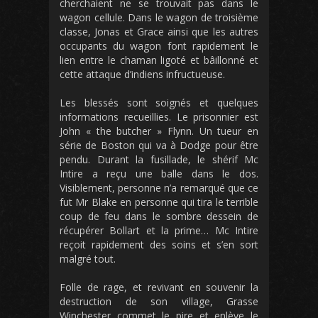
cherchaient ne se trouvait pas dans le
wagon cellule. Dans le wagon de troisième
classe, Jonas et Grace ainsi que les autres
occupants du wagon font rapidement le
lien entre le chaman ligoté et bâillonné et
cette attaque d’indiens infructueuse.
Les blessés sont soignés et quelques
informations recueillies. Le prisonnier est
John « the butcher » Flynn. Un tueur en
série de Boston qui va à Dodge pour être
pendu. Durant la fusillade, le shérif Mc
Intire a reçu une balle dans le dos.
Visiblement, personne n’a remarqué que ce
fut Mr Blake en personne qui tira le terrible
coup de feu dans le sombre dessein de
récupérer Bollart et la prime… Mc Intire
reçoit rapidement des soins et s’en sort
malgré tout.
Folle de rage, et revivant en souvenir la
destruction de son village, Grasse
Winchester commet le pire et enlève le