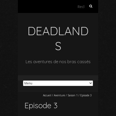
Rechercher :
DEADLAND
S
Les aventures de nos bras cassés
Accueil
/
Aventure
/
Saison 1
/
Episode 3
Episode 3